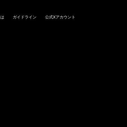
とは
ガイドライン
公式Xアカウント